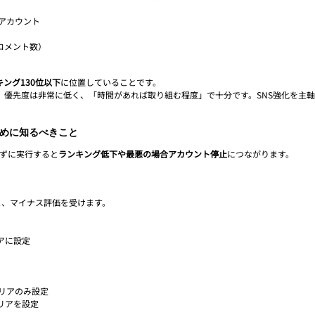
Sアカウント
コメント数）
ング130位以下
に位置していることです。
、優先度は非常に低く、「時間があれば取り組む程度」で十分です。SNS強化を主
めに知るべきこと
らずに実行すると
ランキング低下や最悪の場合アカウント停止
につながります。
と、マイナス評価を受けます。
アに設定
リアのみ設定
リアを設定