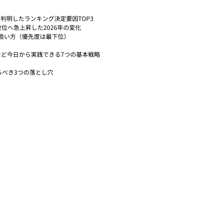
                                                                                                                   
から判明したランキング決定要因TOP3
                                                                                      
                                                                                             
                                                                               
の落とし穴           