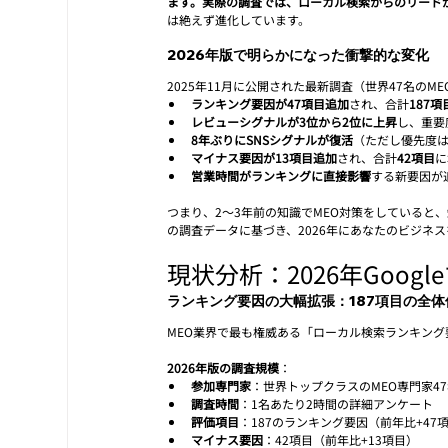
ます。実際の調査では、ローカル検索からのリードが
は絶えず進化しています。
2026年版で明らかになった衝撃的な変化
2025年11月に公開された最新調査（世界47名の
ランキング要因が47項目追加
され、合計
187項
レビューシグナルが3位から2位に上昇
し、重要
8年ぶりにSNSシグナルが復活
（ただし優先度
マイナス要因が13項目追加
され、合計
42項目
に
営業時間がランキングに直接影響
する新要因が
つまり、2〜3年前の知識でMEO対策をしていると、
の調査データに基づき、2026年にあなたのビジネス
現状分析：2026年Goo
ランキング要因の大幅拡張：187項目の全体
MEO業界で最も権威ある「ローカル検索ランキング
2026年版の調査規模
：
参加専門家
：世界トップクラスのMEO専門家4
調査時間
：1名あたり2時間の詳細アンケート
評価項目
：187のランキング要因（前年比+47
マイナス要因
：42項目（前年比+13項目）