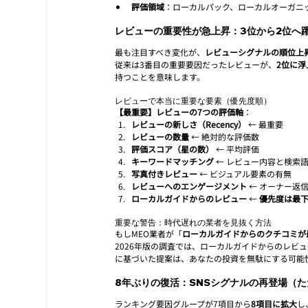
評価領域
：ローカルパック、ローカルオーガニ
レビューの重要性が急上昇：3位から2位へ
最も注目すべき変化が、
レビューシグナルの順位上
従来は3番目の重要要因だったレビューが、
2位に浮
持つことを意味します。
レビューで本当に重要な要素（優先度順）
【最重要】レビューの7つの評価軸
：
レビューの新しさ（Recency）
 ← 最重要
レビューの数量
 ← 絶対的な評価数
評価スコア（星の数）
 ← 平均評価
キーワードマッチング
 ← レビュー内容と検索
写真付きレビュー
 ← ビジュアル要素の有無
レビューへのエンゲージメント
 ← オーナー返
ローカルガイドからのレビュー
 ← 
優先度は最
重要な警告：時代遅れの業者を見抜く方法
もしMEO業者が「
ローカルガイドからのクチコミが
2026年版の調査では、ローカルガイドからのレビ
に基づいた提案は、あなたの投資を無駄にする可能
8年ぶりの復活：SNSシグナルの再登場（
ランキング要因グループが7項目から
8項目に拡大
し