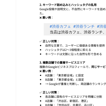
2. キーワード詰め込みとハッシュタグの乱用
Google投稿や説明文に、不自然にキーワードを
た。
❌ 
悪い例
：
#渋谷カフェ
#渋谷ランチ
#渋
✅ 
正しい対策
：
自然な文章で、ユーザーに価値ある情報を提供
ハッシュタグは2〜3個程度に抑える
キーワードは文脈に沿った自然な形で含める
3. 複数店舗での重複サービスエリア
複数のGoogleビジネスプロフィールで、
同じサービ
❌ 
悪い例
：
A店舗：「東京都全域」と設定
B店舗：「東京都全域」と設定
→ Googleが重複と判断し、両店舗のランキン
✅ 
正しい対策
：
各店舗に固有のサービスエリアを明確に分割
A店舗：「渋谷区、新宿区、港区」
B店舗：「世田谷区、目黒区、品川区」