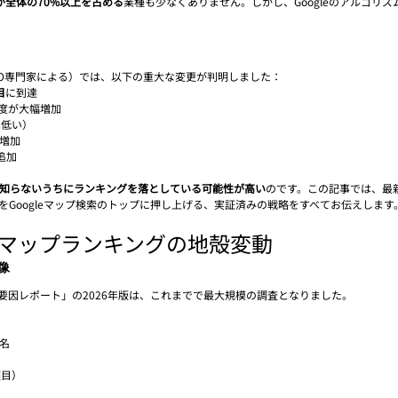
全体の70%以上を占める
業種も少なくありません。しかし、Googleのアルゴリズ
MEO専門家による）では、以下の重大な変更が判明しました：
目
に到達
度が大幅増加
は低い）
増加
追加
知らないうちにランキングを落としている可能性が高い
のです。この記事では、最
をGoogleマップ検索のトップに押し上げる、実証済みの戦略をすべてお伝えします
gleマップランキングの地殻変動
像
要因レポート」の2026年版は、これまでで最大規模の調査となりました。
7名
項目）