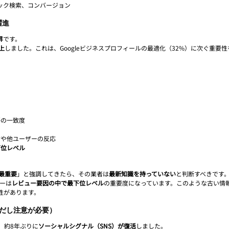
ック検索、コンバージョン
躍進
昇
です。
上
しました。これは、Googleビジネスプロフィールの最適化（32%）に次ぐ重要性
語の一致度
信や他ユーザーの反応
下位レベル
最重要
」と強調してきたら、その業者は
最新知識を持っていない
と判断すべきです
ューは
レビュー要因の中で最下位レベル
の重要度になっています。このような古い情
性があります。
ただし注意が必要）
、約8年ぶりに
ソーシャルシグナル（SNS）が復活
しました。