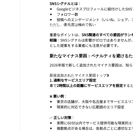
SNSシグナルとは
：
Googleビジネスプロフィールに紐付けしたSN
フォロワー数
投稿へのエンゲージメント（いいね、シェア、
ただし、優先度は極めて低い
重要なポイントは、
SNS関連のすべての要因がランキ
結論
：SNSシグナルは影響がゼロではありませんが
とした提案をする業者にも注意が必要です。
新たなマイナス要因：ペナルティを避けるた
2026年版で新しく追加されたマイナス要因は、知
新規追加されたマイナス要因トップ3
1. 過剰なサービスエリア設定
車で
2時間以上の距離にサービスエリアを設定
する
❌ 
悪い例
：
東京の店舗が、大阪や名古屋までサービスエリ
現実的に対応できない広範囲のエリア設定
✅ 
正しい対策
：
実際に60分以内でサービス提供可能な現実的エ
複数拠点がある場合は、各拠点ごとに適切なエ