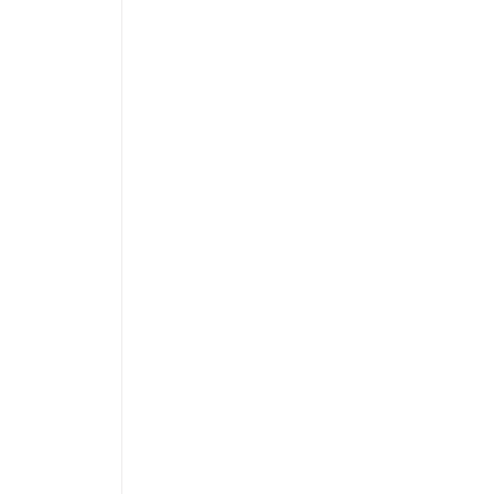
  
  
  