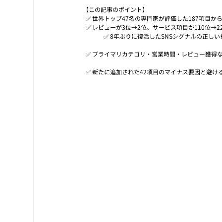
【この記事のポイント】                                                                    
  ✅ 世界トップ47名の専門家が評価した187項目
  ✅ レビューが3位→2位、サービス項目が110位→22位へ急上昇した2026年の変化          
              ✅ 8年ぶりに復活したSNSシグナルの正しい扱い方（優先度は最下位）          
  ✅ プライマリカテゴリ・営業時間・レビュー獲得など今日から実践できる7つの基本戦略     
  ✅ 新たに追加された42項目のマイナス要因と避けるべき3つ