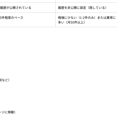
稿履歴が公開されている
履歴を非公開に設定（隠している）
-3件程度のペース
極端に少ない（1-2件のみ）または異常に
多い（月50件以上）
院など）
ージに移動）