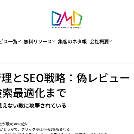
ビス一覧
無料リソース
集客のネタ帳
会社概要
管理とSEO戦略：偽レビュー
検索最適化まで
見えない敵に攻撃されている
が最大30%減少
入るかどうかで、クリック率は44-61%も変わる