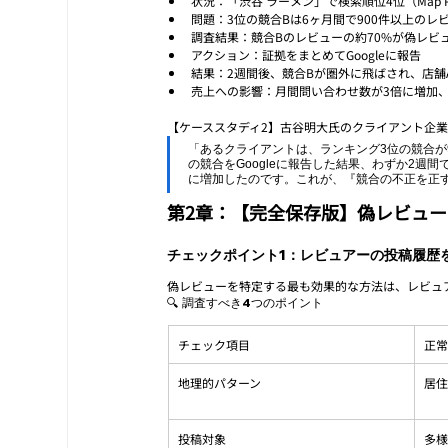
状況：「渋谷 ラーメン」で検索順位4位（Map P
問題：3位の競合Bは6ヶ月間で900件以上の
調査結果：競合Bのレビューの約70%が偽レビ
アクション：証拠をまとめてGoogleに報告
結果：2週間後、競合Bが圏外に飛ばされ、店舗
売上への影響：月間問い合わせ数が3倍に増加、
【ケーススタディ2】古谷明大氏のクライアント企業
「あるクライアントは、ランキング3位の競合が
の競合をGoogleに報告した結果、わずか2週
に増加したのです。これが、『競合の不正を正す
第2章：【完全保存版】偽レビュー
チェックポイント1：レビュアーの投稿履歴
偽レビューを特定する最も効果的な方法は、レビュ
🔍 調査すべき4つのポイント
チェック項目
正常
地理的パターン
居
投稿対象
多