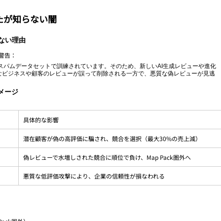
たが知らない闇
しない理由
警告：
済みスパムデータセットで訓練されています。そのため、新しいAI生成レビューや進化
なビジネスや顧客のレビューが誤って削除される一方で、悪質な偽レビューが見逃
ダメージ
具体的な影響
潜在顧客が偽の高評価に騙され、競合を選択（最大30%の売上減）
偽レビューで水増しされた競合に順位で負け、Map Pack圏外へ
悪質な低評価攻撃により、企業の信頼性が損なわれる