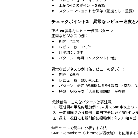
上記の4つのポイントを確認
スクリーンショットを保存（証拠として重要）
チェックポイント2：異常なレビュー速度と
正常 vs 異常なレビュー獲得パターン
正常なビジネスの例：
期間：7年間
レビュー数：173件
月平均：2-3件
パターン：毎月コンスタントに増加
異常なビジネスの例（偽レビューの疑い）：
期間：6年間
レビュー数：900件以上
パターン：最初の5年間は月5件程度 → 突然、3
特徴：明らかな「大量投稿期間」が存在
 危険信号：こんなパターンは要注意
短期間の爆発的増加例：3ヶ月で500件以上の
一定間隔での投稿例：毎日正午に必ず5件ずつ
週末・祝日にも規則的に投稿例：年末年始やゴ
無料ツールで簡単に分析する方法
GMB Everywhere（Chrome拡張機能） 