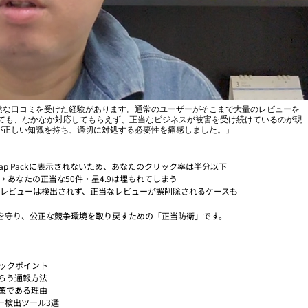
然な口コミを受けた経験があります。通常のユーザーがそこまで大量のレビューを
告しても、なかなか対応してもらえず、正当なビジネスが被害を受け続けているのが現
が正しい知識を持ち、適切に対処する必要性を痛感しました。」
ap Packに表示されないため、あなたのクリック率は半分以下
→ あなたの正当な50件・星4.9は埋もれてしまう
成の偽レビューは検出されず、正当なレビューが誤削除されるケースも
を守り、公正な競争環境を取り戻すための「正当防衛」です。
ェックポイント
もらう通報方法
策である理由
ー検出ツール3選