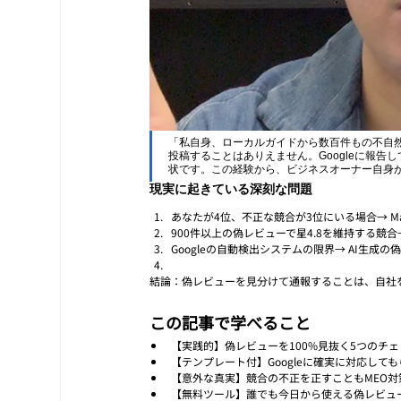
「私自身、ローカルガイドから数百件もの不自
投稿することはありえません。Googleに報
状です。この経験から、ビジネスオーナー自身
現実に起きている深刻な問題
あなたが4位、不正な競合が3位にいる場合→ M
900件以上の偽レビューで星4.8を維持する競合
Googleの自動検出システムの限界→ AI生
結論：偽レビューを見分けて通報することは、自社
この記事で学べること
【実践的】偽レビューを100%見抜く5つのチ
【テンプレート付】Googleに確実に対応して
【意外な真実】競合の不正を正すこともMEO対
【無料ツール】誰でも今日から使える偽レビュ