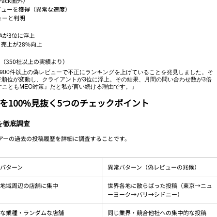
ack圏外）
レビューを獲得（異常な速度）
ューと判明
Aが3位に浮上
売上が28%向上
（350社以上の実績より）
900件以上の偽レビューで不正にランキングを上げていることを発見しました。そ
間で順位が変動し、クライアントが3位に浮上。その結果、月間の問い合わせ数が3倍
こともMEO対策』だと私が言い続ける理由です。」
を100%見抜く5つのチェックポイント
を徹底調査
アーの過去の投稿履歴を詳細に調査することです。
パターン
異常パターン（偽レビューの兆候）
住地域周辺の店舗に集中
世界各地に散らばった投稿（東京→ニュ
ーヨーク→パリ→シドニー）
様な業種・ランダムな店舗
同じ業界・競合他社への集中的な投稿