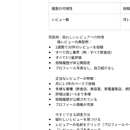
履歴の可視性
投
レビュー数
月1
実践例：疑わしいレビュアーの特徴
          偽レビューの典型例：
2週間で30件のレビューを投稿
すべて同じ業界（例：すべて飲食店）
すべて5つ星評価
投稿履歴が非公開設定
プロフィール写真なし、自己紹介なし
正当なレビュアーの特徴：
月に1-3件のペースで投稿
多様な業種（飲食店、美容室、家電量販店、病
評価は星1〜5まで多様
投稿履歴が公開されている
プロフィール情報が充実
今すぐできる調査方法
疑わしいレビューを見つける
レビュアーの名前をクリック（プロフィールペ
「レビュー」タブをチェック