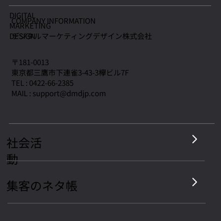
フォロワー数百人で、9件のサブスク契約
DIGITAL
COMPANY INFORMATION
MARKETING
を獲得したインスタ運用を大公開【クラ
デジタルマーケティングデザイン株式会社
​DESIGN
イアント様 限定・先行案内】
〒181-0013
東京都三鷹市下連雀3-43-3欅ビル7F
TEL : 0422-66-2385
MAIL :
support@dmdjp.com
社会活
動
集客のネタ帳