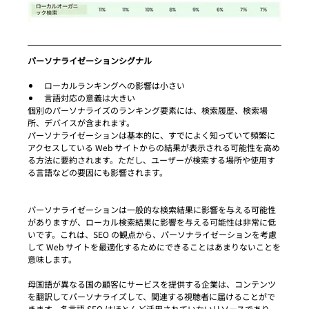
パーソナライゼーションシグナル
ローカルランキングへの影響は小さい
言語対応の意義は大きい
個別のパーソナライズのランキング要素には、検索履歴、検索場
所、デバイスが含まれます。
パーソナライゼーションは基本的に、すでによく知っていて頻繁に
アクセスしている Web サイトからの結果が表示される可能性を高め
る方法に要約されます。ただし、ユーザーが検索する場所や使用す
る言語などの要因にも影響されます。
パーソナライゼーションは一般的な検索結果に影響を与える可能性
がありますが、ローカル検索結果に影響を与える可能性は非常に低
いです。これは、SEO の観点から、パーソナライゼーションを考慮
して Web サイトを最適化するためにできることはあまりないことを
意味します。
母国語が異なる国の顧客にサービスを提供する企業は、コンテンツ
を翻訳してパーソナライズして、関連する視聴者に届けることがで
きます。多言語 SEO はほとんど活用されていないリソースであり、