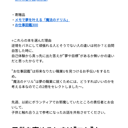
▫️寄贈品
・
メモで夢を叶える「魔法のドリル」
・
お仕事図鑑300
⭐️これらの本を選んだ理由
逆境をバネにして頑張れる人とそうでない人の違いは何か？と自問
自答した時に、
自己体験から真っ先に出た答えが”夢や目標”があるか無いかの違い
だと思ったからです。
”お仕事図鑑”は将来なりたい職業Uを見つけるお手伝いをするた
め。
”魔法のドリル”は夢の職業に就くためには、どうすればいいのかを
考える本なのでこの2冊をセレクトしました〜。
先週、以前にボランティアでお邪魔していたところの責任者とお会
いして、
子供と触れ合う上で参考になったお話を共有させてください。