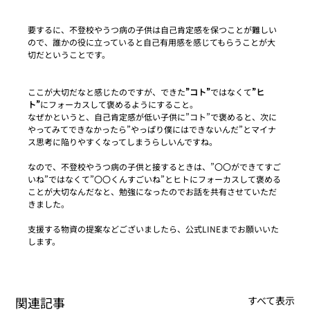
要するに、不登校やうつ病の子供は自己肯定感を保つことが難しい
ので、誰かの役に立っていると自己有用感を感じてもらうことが大
切だということです。
ここが大切だなと感じたのですが、できた
”コト”
ではなくて
”ヒ
ト”
にフォーカスして褒めるようにすること。
なぜかというと、自己肯定感が低い子供に”コト”で褒めると、次に
やってみてできなかったら”やっぱり僕にはできないんだ”とマイナ
ス思考に陥りやすくなってしまうらしいんですね。
なので、不登校やうつ病の子供と接するときは、”〇〇ができてすご
いね”ではなくて”〇〇くんすごいね”とヒトにフォーカスして褒める
ことが大切なんだなと、勉強になったのでお話を共有させていただ
きました。
支援する物資の提案などございましたら、公式LINEまでお願いいた
します。
関連記事
すべて表示