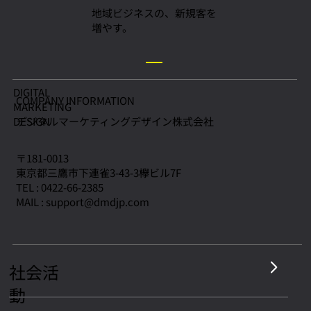
地域ビジネスの、新規客を
増やす。
北海道の児童養護施設に本を寄贈しまし
DIGITAL
COMPANY INFORMATION
MARKETING
た。
デジタルマーケティングデザイン株式会社
​DESIGN
〒181-0013
東京都三鷹市下連雀3-43-3欅ビル7F
TEL : 0422-66-2385
MAIL :
support@dmdjp.com
社会活
動