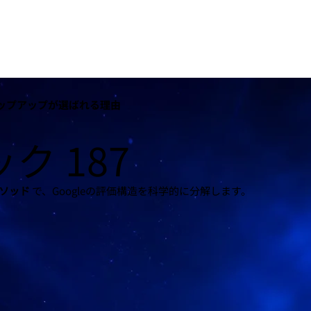
ップアップが選ばれる理由
ク 187
メソッド
で、Googleの評価構造を科学的に分解します。