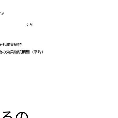
7.9
​ヶ月
後も成果維持
後の効果継続期間（平均）
するの