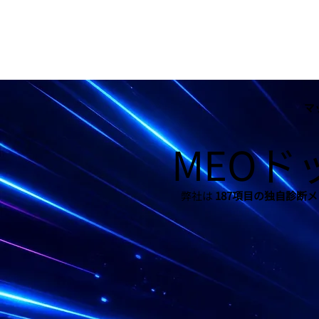
マ
MEOドッ
弊社は
187項目の独自診断