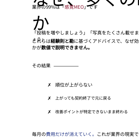
業界の99%は「
感覚MEO
」です
か
「投稿を増やしましょう」「写真をたくさん載せま
ょう」
これらは
経験則と勘
に基づくアドバイスで、なぜ効
かが
数値で説明できません。
​その結果
✗
順位が上がらない
✗
上がっても契約終了で元に戻る
✗
改善ポイントが特定できないまま終わる
毎月の
費用だけが消えていく。
これが業界の現実で