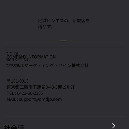
地域ビジネスの、新規客を
増やす。
DIGITAL
COMPANY INFORMATION
MARKETING
デジタルマーケティングデザイン株式会社
​DESIGN
〒181-0013
東京都三鷹市下連雀3-43-3欅ビル7F
TEL : 0422-66-2385