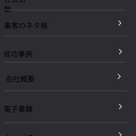
MAIL :
support@dmdjp.com
社会活
動
集客のネタ帳
​成功事例
会社概要