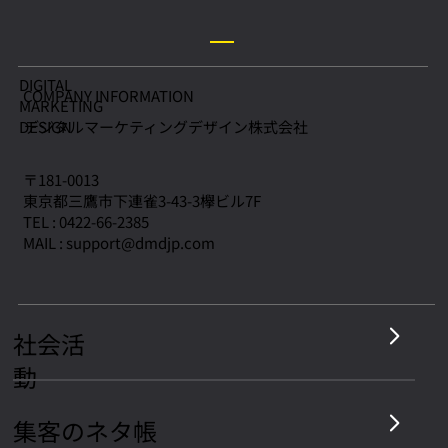
Google口コミの削除方法を完全解説｜
DIGITAL
COMPANY INFORMATION
MARKETING
350社のMEO支援で分かった最短ルート
デジタルマーケティングデザイン株式会社
​DESIGN
【2026年版】
〒181-0013
東京都三鷹市下連雀3-43-3欅ビル7F
TEL : 0422-66-2385
MAIL :
support@dmdjp.com
社会活
動
集客のネタ帳