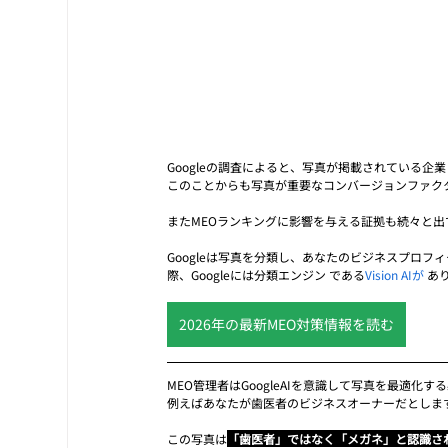
Googleの調査によると、写真が掲載されている
このことからも写真が重要なコンバージョンファク
またMEOランキングに影響を与える証拠も続々と出
Googleは写真を分類し、あなたのビジネスプロ
際、Googleには分類エンジン である
Vision AIが 
あ
2026年の最新MEO対策情報を読む
MEO管理者はGoogleAIを意識して写真を最適化
例えばあなたが歯医者のビジネスオーナーだとしま
この写真は
「歯医者」ではなく「メガネ」と認識さ