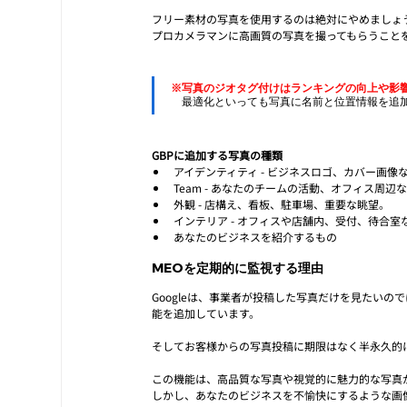
フリー素材の写真を使用するのは絶対にやめましょ
プロカメラマンに高画質の写真を撮ってもらうこと
※写真のジオタグ付けはランキングの向上や影
　最適化といっても写真に名前と位置情報を追
GBPに追加する写真の種類
アイデンティティ - ビジネスロゴ、カバー画像
Team - あなたのチームの活動、オフィス周辺
外観 - 店構え、看板、駐車場、重要な眺望。
インテリア - オフィスや店舗内、受付、待合室
あなたのビジネスを紹介するもの
MEOを定期的に監視する理由
Googleは、事業者が投稿した写真だけを見たい
能を追加しています。
そしてお客様からの写真投稿に期限はなく半永久的
この機能は、高品質な写真や視覚的に魅力的な写真
しかし、あなたのビジネスを不愉快にするような画